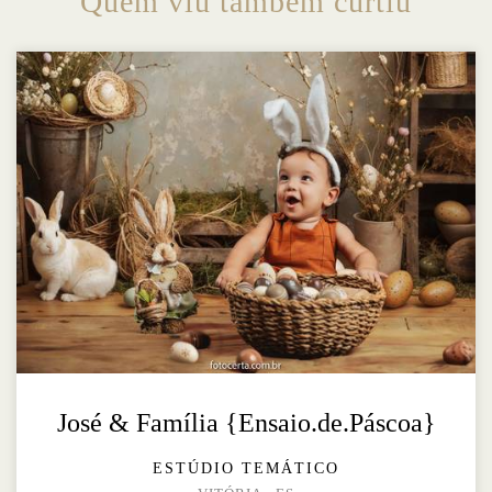
Quem viu também curtiu
José & Família {Ensaio.de.Páscoa}
ESTÚDIO TEMÁTICO